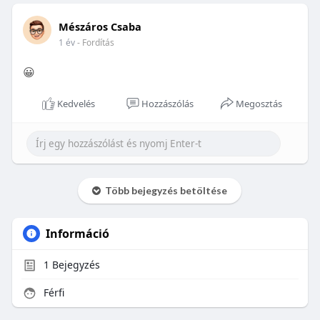
Mészáros Csaba
1 év
- Fordítás
😀
Kedvelés
Hozzászólás
Megosztás
Több bejegyzés betöltése
Információ
1
Bejegyzés
Férfi