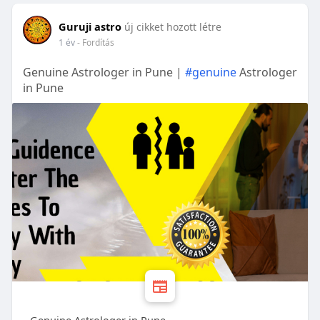
Guruji astro
új cikket hozott létre
1 év
- Fordítás
Genuine Astrologer in Pune |
#genuine
Astrologer
in Pune