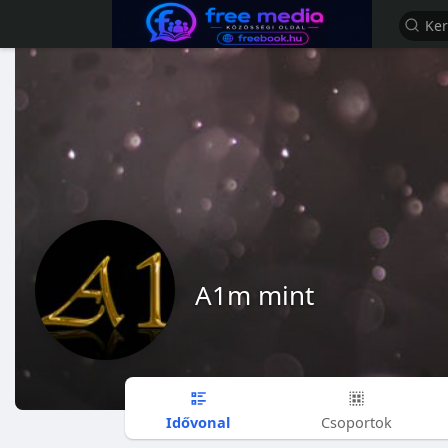
A1m mint
Idővonal
Csoportok