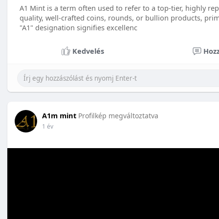
A1 Mint is a term often used to refer to a top-tier, highly
quality, well-crafted coins, rounds, or bullion products, prim
"A1" designation signifies excellenc
Kedvelés
Hozz
A1m mint
Profilkép megváltoztatva
1 év