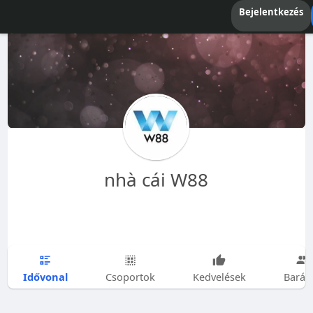
Bejelentkezés
nhà cái W88
Idővonal
Csoportok
Kedvelések
Barát