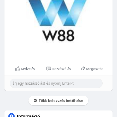
Kedvelés
Hozzászólás
Megosztás
Több bejegyzés betöltése
Információ