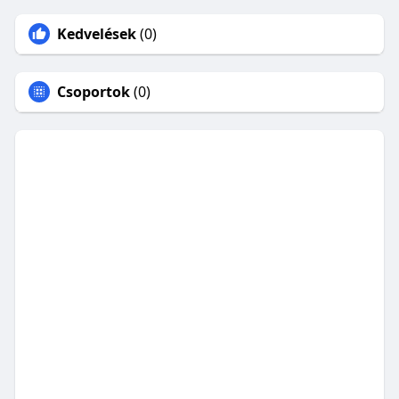
Kedvelések
(0)
Csoportok
(0)