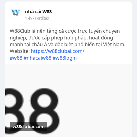
nhà cái W88
1 év
- Fordítás
W88Club là nền tảng cá cược trực tuyến chuyên
nghiệp, được cấp phép hợp pháp, hoạt động
mạnh tại châu Á và đặc biệt phổ biến tại Việt Nam.
Website:
https://w88clubai.com/
#w88
#nhacaiw88
#w88login
w88clubai.com