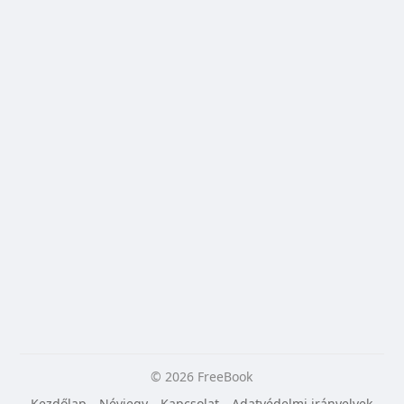
© 2026 FreeBook
Kezdőlap
Névjegy
Kapcsolat
Adatvédelmi irányelvek