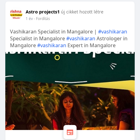
Astro projects1
új cikket hozott létre
1 év
- Fordítás
Vashikaran Specialist in Mangalore |
#vashikaran
Specialist in Mangalore
#vashikaran
Astrologer in
Mangalore
#vashikaran
Expert in Mangalore