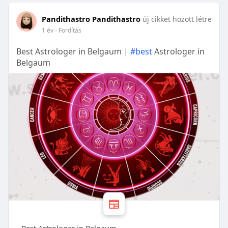
Pandithastro Pandithastro
új cikket hozott létre
1 év
- Fordítás
Best Astrologer in Belgaum |
#best
Astrologer in
Belgaum