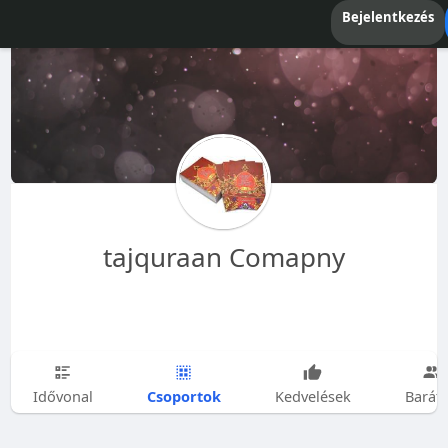
Bejelentkezés
tajquraan Comapny
Csoportok
Idővonal
Kedvelések
Barát