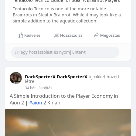
Tentacolo Tecnico Guide for Steal A Brainrot Players
Tentacolo Tecnico is one of the more notable
Brainrots in Steal A Brainrot. While it may look like a
simple addition to the aquatic collection
Kedvelés
Hozzászólás
Megosztás
DarkSpecterX DarkSpecterX
új cikket hozott
létre
34 hét
- Fordítás
A Simple Introduction to the Player Economy in
Aion 2 |
#aion
2 Kinah