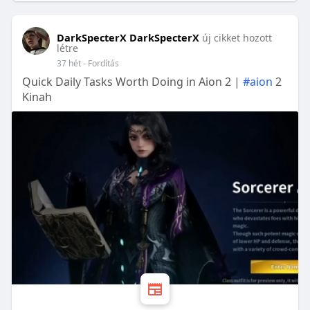
DarkSpecterX DarkSpecterX
új cikket hozott
létre
37 hét
- Fordítás
Quick Daily Tasks Worth Doing in Aion 2 |
#aion
2
Kinah