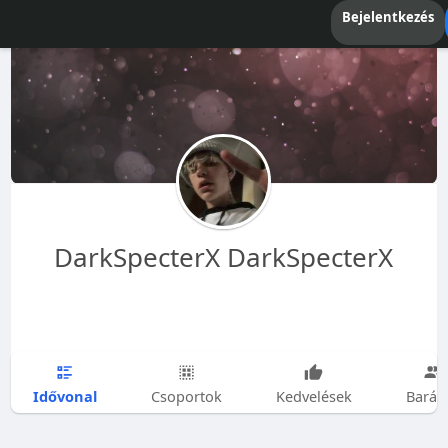
Bejelentkezés
DarkSpecterX DarkSpecterX
Idővonal
Csoportok
Kedvelések
Barát