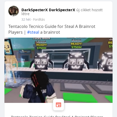
DarkSpecterX DarkSpecterX
új cikket hozott
létre
32 hét
- Fordítás
Tentacolo Tecnico Guide for Steal A Brainrot
Players |
#steal
a brainrot