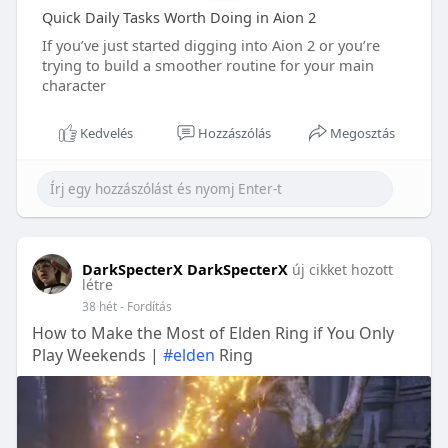
Quick Daily Tasks Worth Doing in Aion 2
If you’ve just started digging into Aion 2 or you’re
trying to build a smoother routine for your main
character
Kedvelés
Hozzászólás
Megosztás
DarkSpecterX DarkSpecterX
új cikket hozott
létre
38 hét
- Fordítás
How to Make the Most of Elden Ring if You Only
Play Weekends |
#elden
Ring