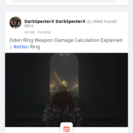
DarkSpecterX DarkSpecterX
új cikket hozott
létre
40 hét
- Fordítás
Elden Ring Weapon Damage Calculation Explained
|
#elden
Ring