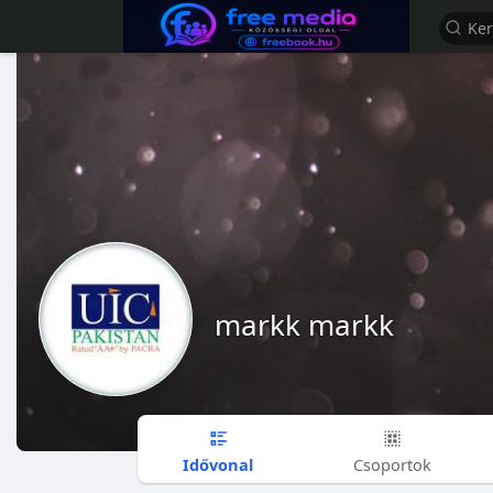
markk markk
Idővonal
Csoportok