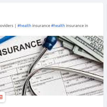
roviders |
#health
insurance
#health
insurance in