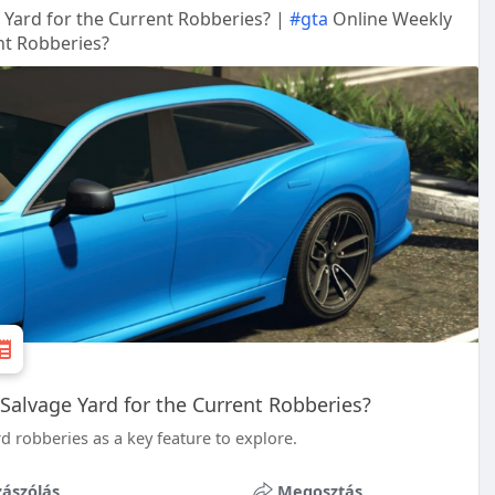
 Yard for the Current Robberies? |
#gta
Online Weekly
nt Robberies?
alvage Yard for the Current Robberies?
d robberies as a key feature to explore.
ászólás
Megosztás