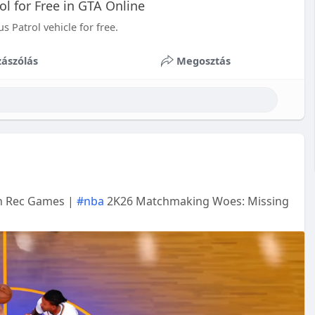
l for Free in GTA Online
Patrol vehicle for free.
ászólás
Megosztás
in Rec Games |
#nba
2K26 Matchmaking Woes: Missing