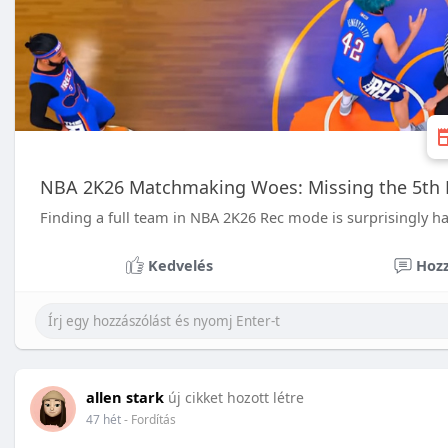
NBA 2K26 Matchmaking Woes: Missing the 5th 
Finding a full team in NBA 2K26 Rec mode is surprisingly h
Kedvelés
Hozz
allen stark
új cikket hozott létre
47 hét
- Fordítás