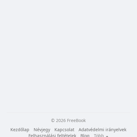
© 2026 FreeBook
Kezdőlap
Névjegy
Kapcsolat
Adatvédelmi irányelvek
Felhasználási feltételek
Blog
Több