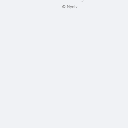
Nyelv