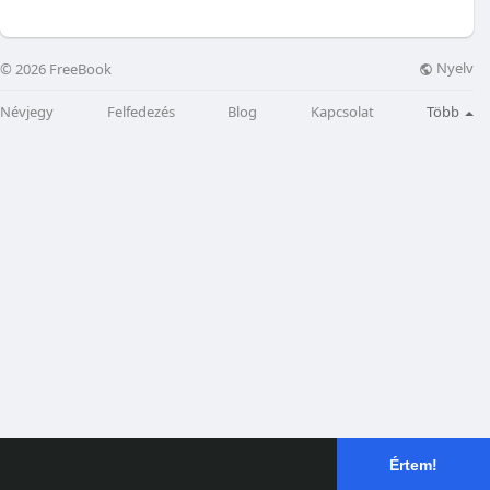
Nyelv
© 2026 FreeBook
Névjegy
Felfedezés
Blog
Kapcsolat
Több
Értem!