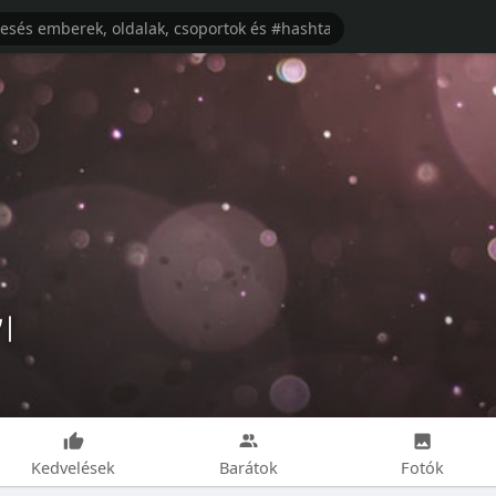
기
Kedvelések
Barátok
Fotók