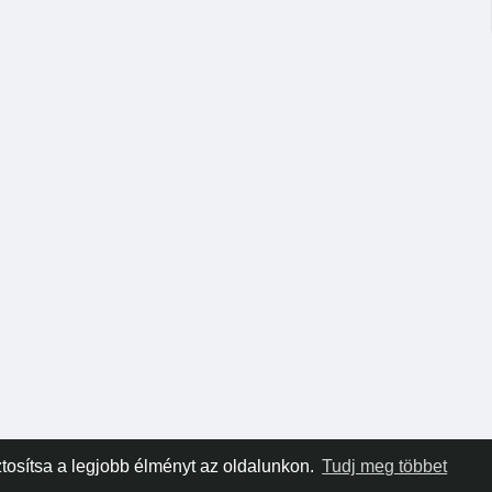
tosítsa a legjobb élményt az oldalunkon.
Tudj meg többet