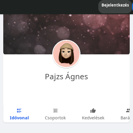
Bejelentkezés
Pajzs Ágnes
Idővonal
Csoportok
Kedvelések
Barát