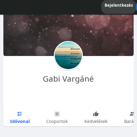
Bejelentkezés
Gabi Vargáné
Idővonal
Csoportok
Kedvelések
Barát