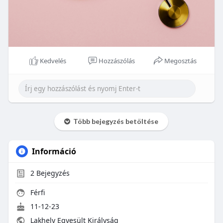
Kedvelés
Hozzászólás
Megosztás
Több bejegyzés betöltése
Információ
2
Bejegyzés
Férfi
11-12-23
Lakhely Egyesült Királyság