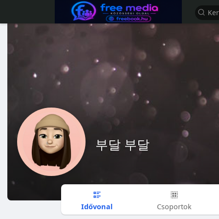
부달 부달
Idővonal
Csoportok