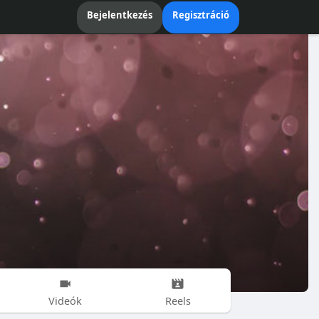
Bejelentkezés
Regisztráció
Videók
Reels