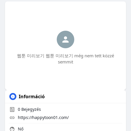
웹툰 미리보기 웹툰 미리보기 még nem tett közzé
semmit
Információ
0
Bejegyzés
https://happytoon01.com/
Nő