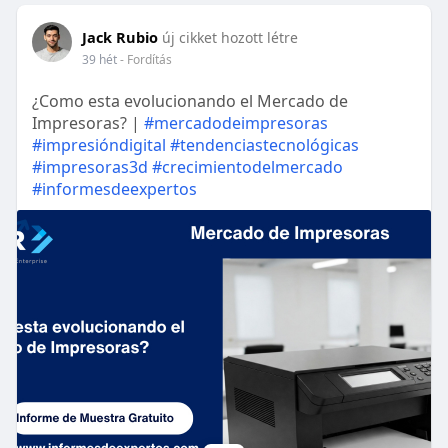
Jack Rubio
új cikket hozott létre
39 hét
- Fordítás
¿Como esta evolucionando el Mercado de
Impresoras? |
#mercadodeimpresoras
#impresióndigital
#tendenciastecnológicas
#impresoras3d
#crecimientodelmercado
#informesdeexpertos