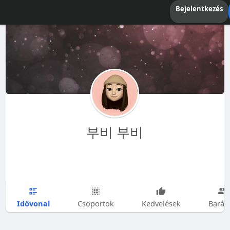
Bejelentkezés
부비 부비
Idővonal
Csoportok
Kedvelések
Barát