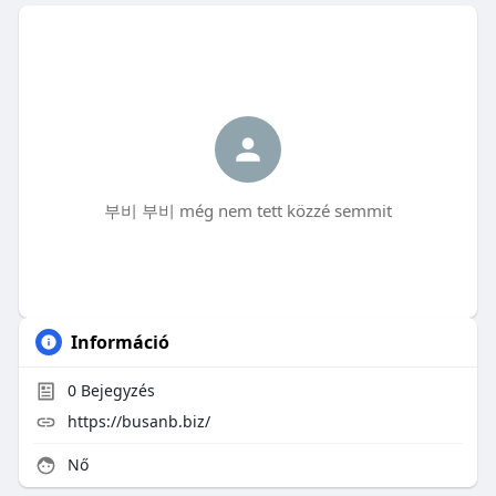
부비 부비 még nem tett közzé semmit
Információ
0
Bejegyzés
https://busanb.biz/
Nő