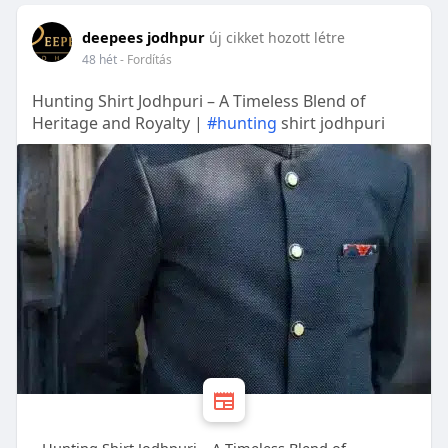
deepees jodhpur
új cikket hozott létre
48 hét
- Fordítás
Hunting Shirt Jodhpuri – A Timeless Blend of
Heritage and Royalty |
#hunting
shirt jodhpuri