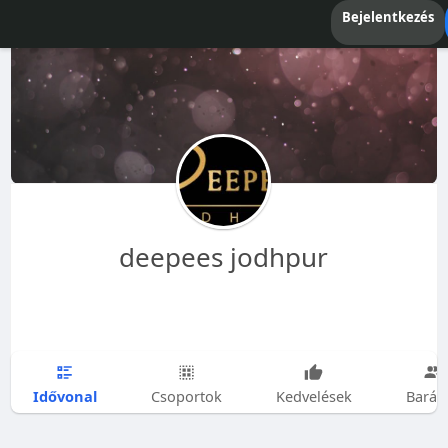
Bejelentkezés
deepees jodhpur
Idővonal
Csoportok
Kedvelések
Barát