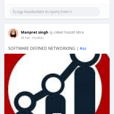
Manpret singh
új cikket hozott létre
46 hét
- Fordítás
SOFTWARE DEFINED NETWORKING |
#as