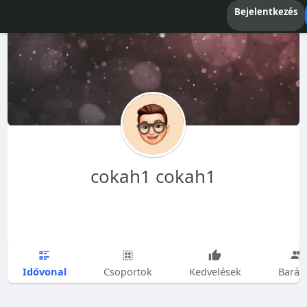
Bejelentkezés
cokah1 cokah1
Idővonal
Csoportok
Kedvelések
Barát