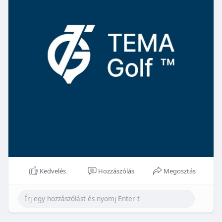
Kedvelés
Hozzászólás
Megosztás