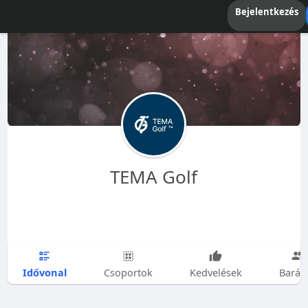
Bejelentkezés
TEMA Golf
Idővonal
Csoportok
Kedvelések
Barát