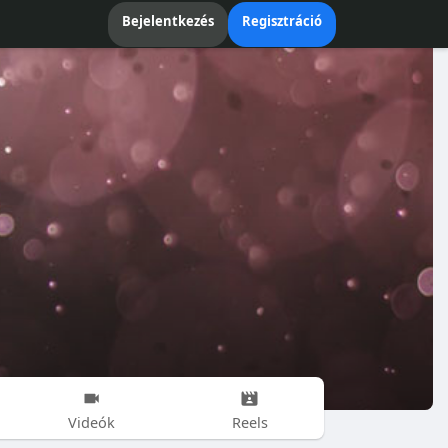
Bejelentkezés
Regisztráció
Videók
Reels