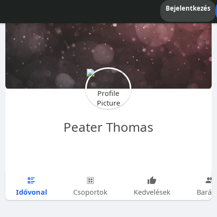
Bejelentkezés
Peater Thomas
Idővonal
Csoportok
Kedvelések
Barát