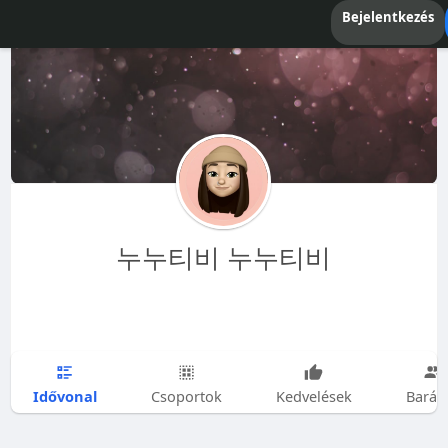
Bejelentkezés
누누티비 누누티비
Idővonal
Csoportok
Kedvelések
Barát