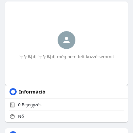
누누티비 누누티비 még nem tett közzé semmit
Információ
0
Bejegyzés
Nő