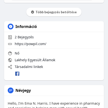
Több bejegyzés betöltése
Információ
2
Bejegyzés
https://powpil.com/
Nő
Lakhely Egyesült Államok
Társadalmi linkek
Névjegy
Hello, I'm Ema N. Harris. I have experience in pharmacy
and specialize in helping men with sexual health