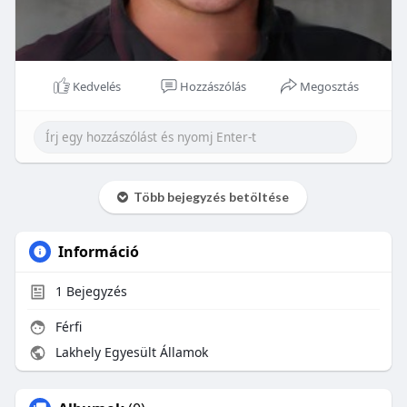
Kedvelés
Hozzászólás
Megosztás
Több bejegyzés betöltése
Információ
1
Bejegyzés
Férfi
Lakhely Egyesült Államok