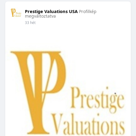
Prestige Valuations USA
Profilkép
megváltoztatva
33 hét