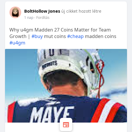
BoltHollow Jones
új cikket hozott létre
1 nap
- Fordítás
Why u4gm Madden 27 Coins Matter for Team
Growth |
#buy
mut coins
#cheap
madden coins
#u4gm