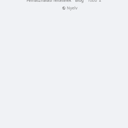
Felhasználási feltételek
Blog
Több
Nyelv