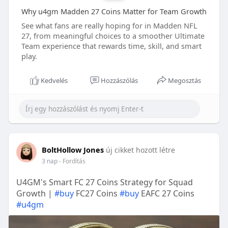
Why u4gm Madden 27 Coins Matter for Team Growth
See what fans are really hoping for in Madden NFL
27, from meaningful choices to a smoother Ultimate
Team experience that rewards time, skill, and smart
play.
Kedvelés
Hozzászólás
Megosztás
BoltHollow Jones
új cikket hozott létre
3 nap
- Fordítás
U4GM's Smart FC 27 Coins Strategy for Squad
Growth |
#buy
FC27 Coins
#buy
EAFC 27 Coins
#u4gm