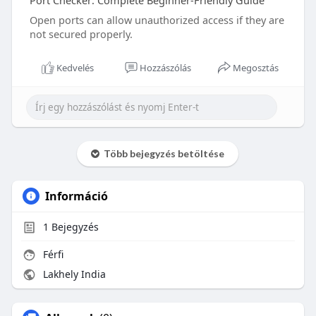
Port Checker: Complete Beginner-Friendly Guide
Open ports can allow unauthorized access if they are
not secured properly.
Kedvelés
Hozzászólás
Megosztás
Több bejegyzés betöltése
Információ
1
Bejegyzés
Férfi
Lakhely India