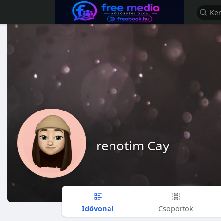
renotim Cay
Idővonal
Csoportok