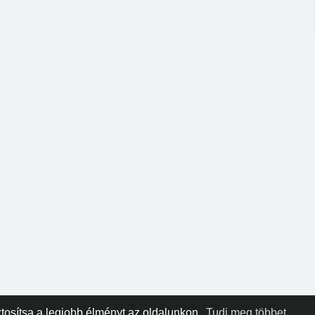
tosítsa a legjobb élményt az oldalunkon.
Tudj meg többet