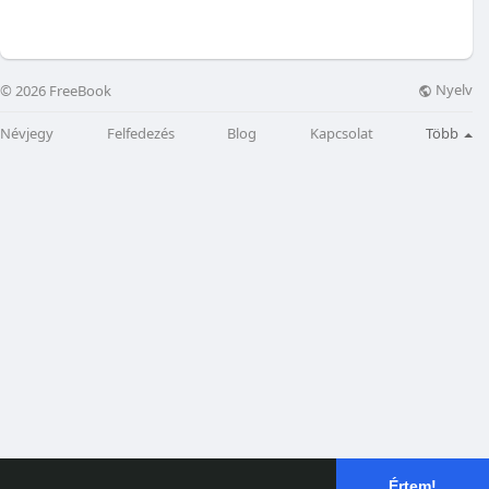
Nyelv
© 2026 FreeBook
Névjegy
Felfedezés
Blog
Kapcsolat
Több
Értem!