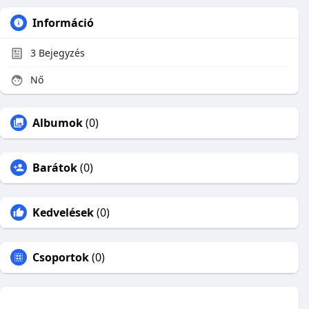
Információ
3
Bejegyzés
Nő
Albumok
(0)
Barátok
(0)
Kedvelések
(0)
Csoportok
(0)