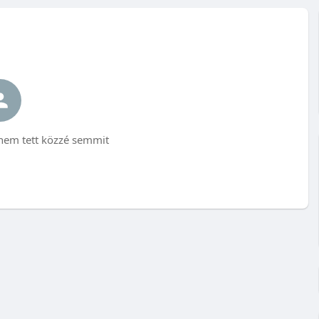
em tett közzé semmit