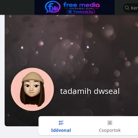
tadamih dwseal
Idővonal
Csoportok