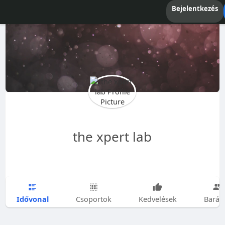
Bejelentkezés
the xpert lab
Idővonal
Csoportok
Kedvelések
Barát