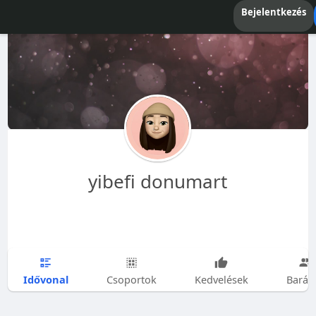
Bejelentkezés
yibefi donumart
Idővonal
Csoportok
Kedvelések
Barát