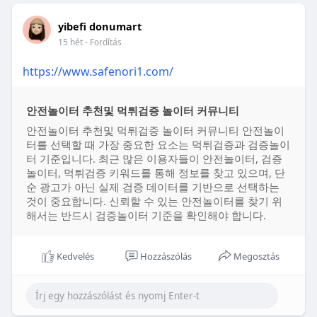
yibefi donumart
15 hét
- Fordítás
https://www.safenori1.com/
안전놀이터 추천및 먹튀검증 놀이터 커뮤니티
안전놀이터 추천및 먹튀검증 놀이터 커뮤니티 안전놀이
터를 선택할 때 가장 중요한 요소는 먹튀검증과 검증놀이
터 기준입니다. 최근 많은 이용자들이 안전놀이터, 검증
놀이터, 먹튀검증 키워드를 통해 정보를 찾고 있으며, 단
순 광고가 아닌 실제 검증 데이터를 기반으로 선택하는
것이 중요합니다. 신뢰할 수 있는 안전놀이터를 찾기 위
해서는 반드시 검증놀이터 기준을 확인해야 합니다.
Kedvelés
Hozzászólás
Megosztás