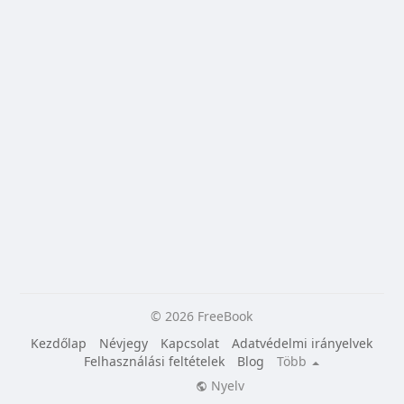
© 2026 FreeBook
Kezdőlap
Névjegy
Kapcsolat
Adatvédelmi irányelvek
Felhasználási feltételek
Blog
Több
Nyelv