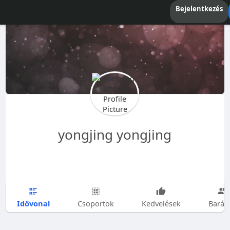
Bejelentkezés
yongjing yongjing
Idővonal
Csoportok
Kedvelések
Barát