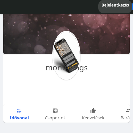
Bejelentkezés
monu sings
Idővonal
Csoportok
Kedvelések
Barát