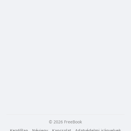
© 2026 FreeBook
Kezdőlap
Névjegy
Kapcsolat
Adatvédelmi irányelvek