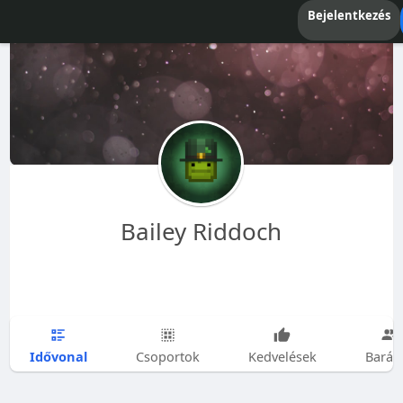
Bejelentkezés
Bailey Riddoch
Idővonal
Csoportok
Kedvelések
Barát