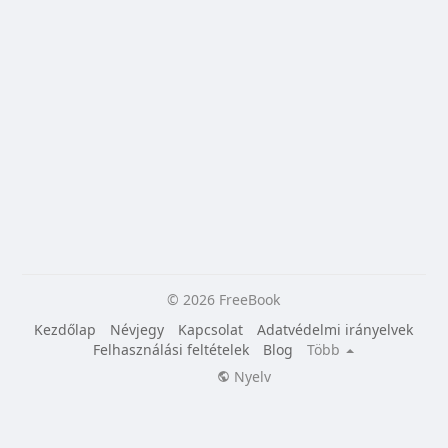
© 2026 FreeBook
Kezdőlap
Névjegy
Kapcsolat
Adatvédelmi irányelvek
Felhasználási feltételek
Blog
Több
Nyelv