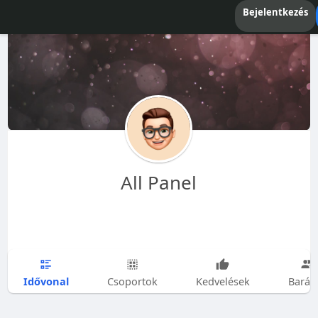
Bejelentkezés
All Panel
Idővonal
Csoportok
Kedvelések
Barát