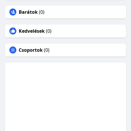
Barátok
(0)
Kedvelések
(0)
Csoportok
(0)