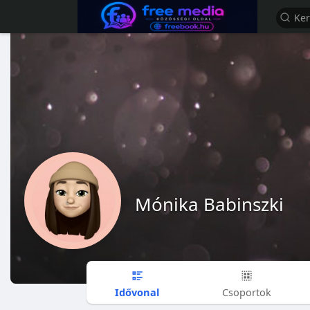
Mónika Babinszki
Idővonal
Csoportok