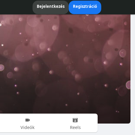
Bejelentkezés
Regisztráció
Videók
Reels