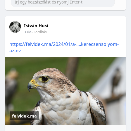
István Husi
3 év
- Fordítás
https://felvidek.ma/2024/01/a-....kerecsensolyom-
az-ev
felvidek.ma