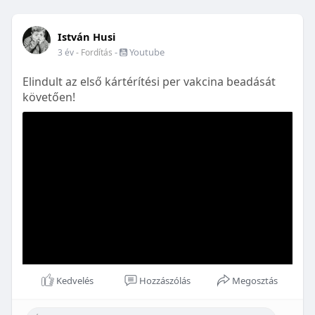
István Husi
-
Youtube
3 év
- Fordítás
Elindult az első kártérítési per vakcina beadását
követően!
Kedvelés
Hozzászólás
Megosztás