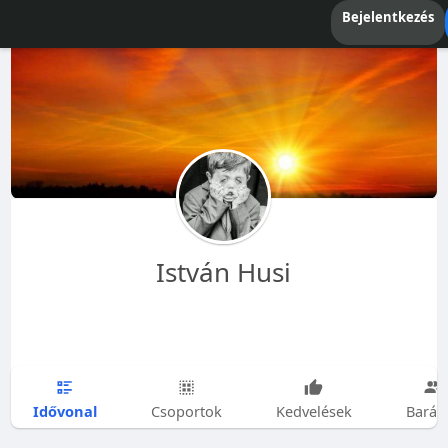
Bejelentkezés
István Husi
Idővonal
Csoportok
Kedvelések
Barát