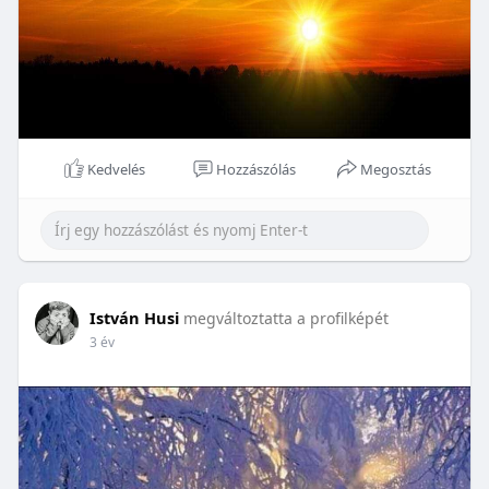
Kedvelés
Hozzászólás
Megosztás
István Husi
megváltoztatta a profilképét
3 év