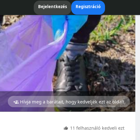
Bejelentkezés
Regisztráció
Hívja meg a barátait, hogy kedveljék ezt az oldalt
11 felhasználó kedveli ezt