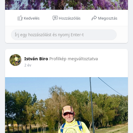
Kedvelés
Hozzászólás
Megosztás
István Biro
Profilkép megváltoztatva
2 év