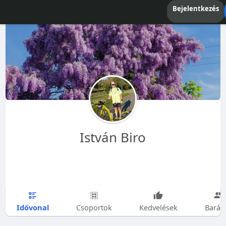
Bejelentkezés
István Biro
Idővonal
Csoportok
Kedvelések
Barát