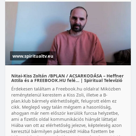
www.spiritualtv.eu
Nitai-Kiss Zoltán /BPLAN / ACSARKODÁSA – Heffner
Attila és a FREEBOOK.HU felé… | Spiritual Televízió
Érdekesen találtam a Freebook.hu oldalra! Miközben
reménytelenül kerestem a Kiss Zoli, illetve a B-
plan.klub bármely elérhetőségét, felugrott elém ez
cikk. Meglepő vagy talán mégsem a hasonlóság,
ahogyan már nem először kerülök furcsa helyzetbe,
ami a fizetős oldal kommunikációs hiányát láttatja!
Hiába van ott az elérhetőség jelezve, képteleség azon
keresztül bármilyen párbeszéd! Hiába fizettem be