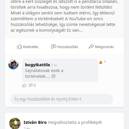
időre a kért összeget és látszott is a pénztárca oldalán,
töröltek arra hivatkozva, hogy nem történt feltöltés!
Mivel a világon senkit sem tudtam elérni, így tétlenül
szemléltem a történéseket! A YouTube-on sincs
hozzászólás lehetősége, így szinte nevetségessé tette
az egésznek a komolyságát! Ez van...
Kedvelés
Hozzászólás
Megosztás
1
bugyikattila
2 év
Sajnálatosak ezek a
történetek.... 😔
·
0
István Biro
megváltoztatta a profilképét
2 év