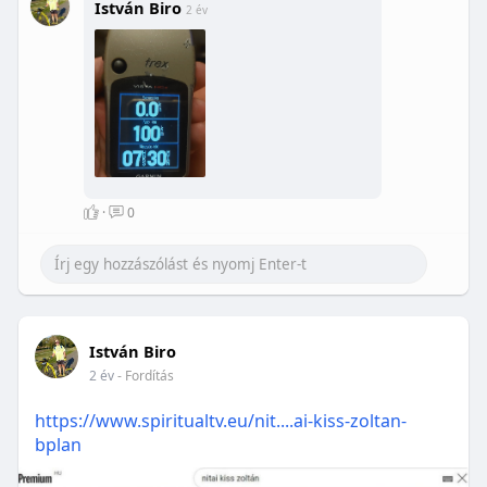
István Biro
2 év
·
0
István Biro
2 év
- Fordítás
https://www.spiritualtv.eu/nit....ai-kiss-zoltan-
bplan