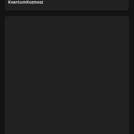
KvantumKozmosz