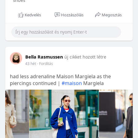
shoes
Kedvelés
Hozzászólás
Megosztás
Bella Rasmussen
új cikket hozott létre
43 hét
- Fordítás
had less adrenaline Maison Margiela as the
piercings continued |
#maison
Margiela