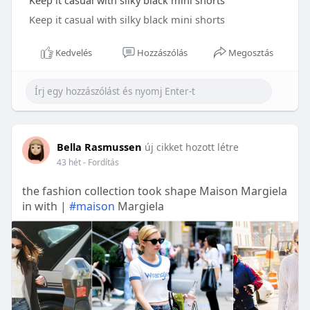
Keep it casual with silky black mini shorts
Keep it casual with silky black mini shorts
Kedvelés
Hozzászólás
Megosztás
Bella Rasmussen
új cikket hozott létre
43 hét
- Fordítás
the fashion collection took shape Maison Margiela
in with |
#maison
Margiela