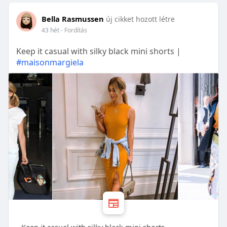
Bella Rasmussen
új cikket hozott létre
43 hét
- Fordítás
Keep it casual with silky black mini shorts |
#maisonmargiela