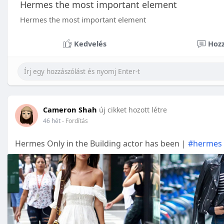
Hermes the most important element
Hermes the most important element
Kedvelés
Hozz
Cameron Shah
új cikket hozott létre
46 hét
- Fordítás
Hermes Only in the Building actor has been |
#hermes