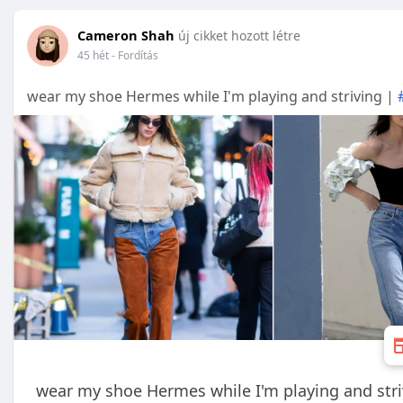
Cameron Shah
új cikket hozott létre
45 hét
- Fordítás
wear my shoe Hermes while I'm playing and striving |
wear my shoe Hermes while I'm playing and stri