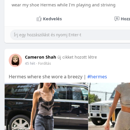
wear my shoe Hermes while I'm playing and striving
Kedvelés
Hozz
Cameron Shah
új cikket hozott létre
45 hét
- Fordítás
Hermes where she wore a breezy |
#hermes