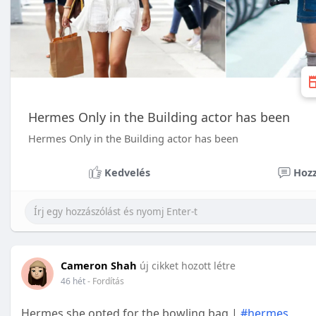
Hermes Only in the Building actor has been
Hermes Only in the Building actor has been
Kedvelés
Hozz
Cameron Shah
új cikket hozott létre
46 hét
- Fordítás
Hermes she opted for the bowling bag |
#hermes