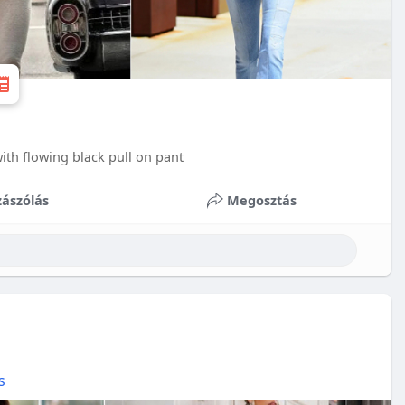
th flowing black pull on pant
ászólás
Megosztás
s