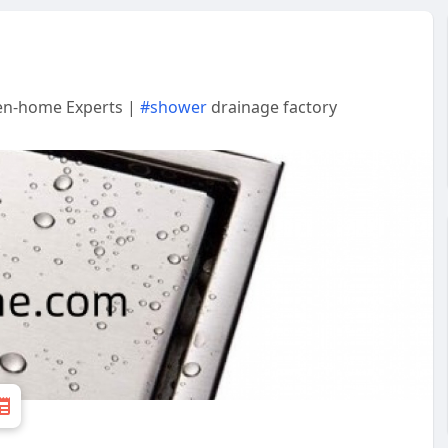
sen-home Experts |
#shower
drainage factory