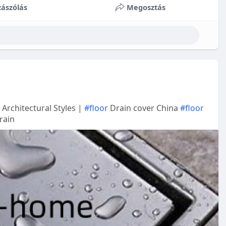
ászólás
Megosztás
Architectural Styles |
#floor
Drain cover China
#floor
rain