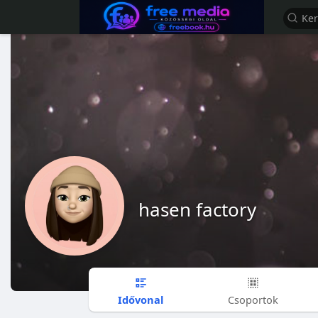
hasen factory
Idővonal
Csoportok