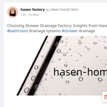
hasen factory
új cikket hozott létre
1 év
- Fordítás
Choosing Shower Drainage Factory: Insights from Ha
#bathroom
drainage systems
#shower
drainage