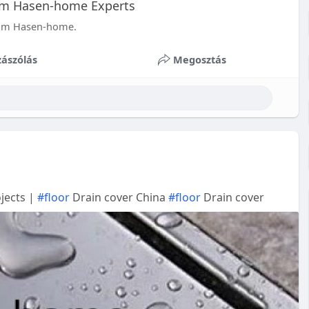
rom Hasen-home Experts
from Hasen-home.
ászólás
Megosztás
jects |
#floor
Drain cover China
#floor
Drain cover